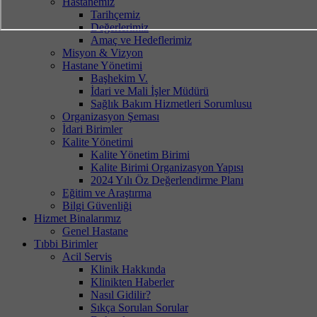
Hastanemiz
Tarihçemiz
Değerlerimiz
Amaç ve Hedeflerimiz
Misyon & Vizyon
Hastane Yönetimi
Başhekim V.
İdari ve Mali İşler Müdürü
Sağlık Bakım Hizmetleri Sorumlusu
Organizasyon Şeması
İdari Birimler
Kalite Yönetimi
Kalite Yönetim Birimi
Kalite Birimi Organizasyon Yapısı
2024 Yılı Öz Değerlendirme Planı
Eğitim ve Araştırma
Bilgi Güvenliği
Hizmet Binalarımız
Genel Hastane
Tıbbi Birimler
Acil Servis
Klinik Hakkında
Klinikten Haberler
Nasıl Gidilir?
Sıkça Sorulan Sorular