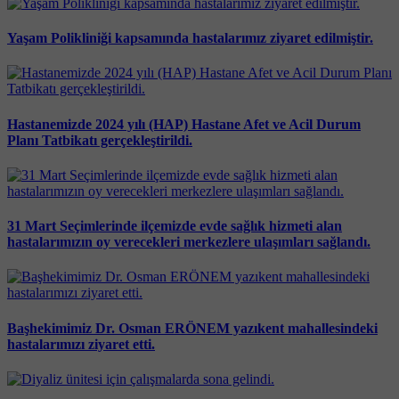
Yaşam Polikliniği kapsamında hastalarımız ziyaret edilmiştir.
Hastanemizde 2024 yılı (HAP) Hastane Afet ve Acil Durum
Planı Tatbikatı gerçekleştirildi.
31 Mart Seçimlerinde ilçemizde evde sağlık hizmeti alan
hastalarımızın oy verecekleri merkezlere ulaşımları sağlandı.
Başhekimimiz Dr. Osman ERÖNEM yazıkent mahallesindeki
hastalarımızı ziyaret etti.