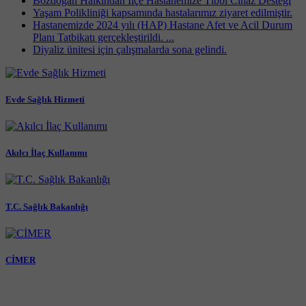
Bozdoğan Halkından İlçe Hastanemize Tıbbi Cihaz Desteği
Yaşam Polikliniği kapsamında hastalarımız ziyaret edilmiştir.
Hastanemizde 2024 yılı (HAP) Hastane Afet ve Acil Durum
Planı Tatbikatı gerçekleştirildi. ...
Diyaliz ünitesi için çalışmalarda sona gelindi.
Evde Sağlık Hizmeti
Akılcı İlaç Kullanımı
T.C. Sağlık Bakanlığı
CİMER