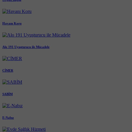
Havanı Koru
Alo 191 Uyuşturucu ile Mücadele
CİMER
SABİM
E-Nabız