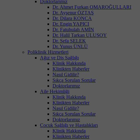
Doktorlarımız
Dr. Ahmet Furkan OMAROĞULLARI
Dr. Ayşenur ÖZTAŞ
Dr. Dilara KONCA
Dr. Engin YAPICI
Dr. Fatuhulah AMİN
Dr. Halil Tarkan ULUSOY
Dr. Sefa SELEK
Dr. Yunus ÜNLÜ
Poliklinik Hizmetleri
Ağız ve Diş Sağlığı
Klinik Hakkında
Klinikten Haberler
Nasıl Gidilir?
Sıkça Sorulan Sorular
Doktorlarımız
Aile Hekimliği
Klinik Hakkında
Klinikten Haberler
Nasıl Gidilir?
Sıkça Sorulan Sorular
Doktorlarımız
Çocuk Sağlığı ve Hastalıkları
Klinik Hakkında
Klinikten Haberler