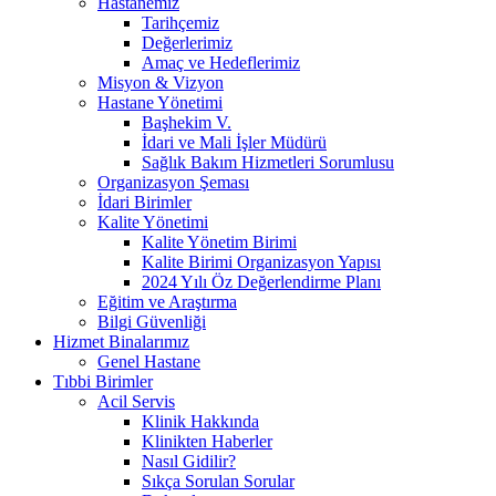
Hastanemiz
Tarihçemiz
Değerlerimiz
Amaç ve Hedeflerimiz
Misyon & Vizyon
Hastane Yönetimi
Başhekim V.
İdari ve Mali İşler Müdürü
Sağlık Bakım Hizmetleri Sorumlusu
Organizasyon Şeması
İdari Birimler
Kalite Yönetimi
Kalite Yönetim Birimi
Kalite Birimi Organizasyon Yapısı
2024 Yılı Öz Değerlendirme Planı
Eğitim ve Araştırma
Bilgi Güvenliği
Hizmet Binalarımız
Genel Hastane
Tıbbi Birimler
Acil Servis
Klinik Hakkında
Klinikten Haberler
Nasıl Gidilir?
Sıkça Sorulan Sorular