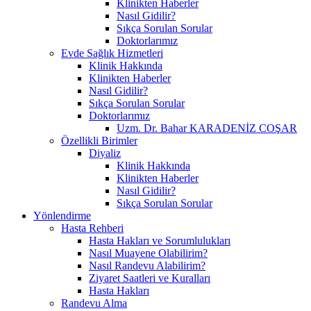
Klinikten Haberler
Nasıl Gidilir?
Sıkça Sorulan Sorular
Doktorlarımız
Evde Sağlık Hizmetleri
Klinik Hakkında
Klinikten Haberler
Nasıl Gidilir?
Sıkça Sorulan Sorular
Doktorlarımız
Uzm. Dr. Bahar KARADENİZ COŞAR
Özellikli Birimler
Diyaliz
Klinik Hakkında
Klinikten Haberler
Nasıl Gidilir?
Sıkça Sorulan Sorular
Yönlendirme
Hasta Rehberi
Hasta Hakları ve Sorumlulukları
Nasıl Muayene Olabilirim?
Nasıl Randevu Alabilirim?
Ziyaret Saatleri ve Kuralları
Hasta Hakları
Randevu Alma