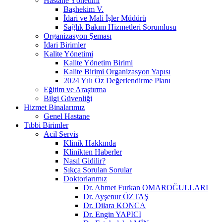
Hastane Yönetimi
Başhekim V.
İdari ve Mali İşler Müdürü
Sağlık Bakım Hizmetleri Sorumlusu
Organizasyon Şeması
İdari Birimler
Kalite Yönetimi
Kalite Yönetim Birimi
Kalite Birimi Organizasyon Yapısı
2024 Yılı Öz Değerlendirme Planı
Eğitim ve Araştırma
Bilgi Güvenliği
Hizmet Binalarımız
Genel Hastane
Tıbbi Birimler
Acil Servis
Klinik Hakkında
Klinikten Haberler
Nasıl Gidilir?
Sıkça Sorulan Sorular
Doktorlarımız
Dr. Ahmet Furkan OMAROĞULLARI
Dr. Ayşenur ÖZTAŞ
Dr. Dilara KONCA
Dr. Engin YAPICI