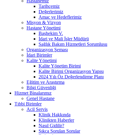
Hastanemiz
Tarihçemiz
Değerlerimiz
Amaç ve Hedeflerimiz
Misyon & Vizyon
Hastane Yönetimi
Başhekim V.
İdari ve Mali İşler Müdürü
Sağlık Bakım Hizmetleri Sorumlusu
Organizasyon Şeması
İdari Birimler
Kalite Yönetimi
Kalite Yönetim Birimi
Kalite Birimi Organizasyon Yapısı
2024 Yılı Öz Değerlendirme Planı
Eğitim ve Araştırma
Bilgi Güvenliği
Hizmet Binalarımız
Genel Hastane
Tıbbi Birimler
Acil Servis
Klinik Hakkında
Klinikten Haberler
Nasıl Gidilir?
Sıkça Sorulan Sorular