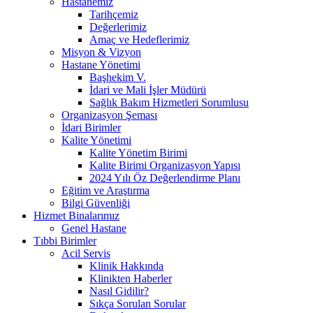
Hastanemiz
Tarihçemiz
Değerlerimiz
Amaç ve Hedeflerimiz
Misyon & Vizyon
Hastane Yönetimi
Başhekim V.
İdari ve Mali İşler Müdürü
Sağlık Bakım Hizmetleri Sorumlusu
Organizasyon Şeması
İdari Birimler
Kalite Yönetimi
Kalite Yönetim Birimi
Kalite Birimi Organizasyon Yapısı
2024 Yılı Öz Değerlendirme Planı
Eğitim ve Araştırma
Bilgi Güvenliği
Hizmet Binalarımız
Genel Hastane
Tıbbi Birimler
Acil Servis
Klinik Hakkında
Klinikten Haberler
Nasıl Gidilir?
Sıkça Sorulan Sorular