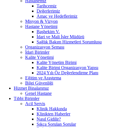
Hastanemiz
Tarihçemiz
Değerlerimiz
Amaç ve Hedeflerimiz
Misyon & Vizyon
Hastane Yönetimi
Başhekim V.
İdari ve Mali İşler Müdürü
Sağlık Bakım Hizmetleri Sorumlusu
Organizasyon Şeması
İdari Birimler
Kalite Yönetimi
Kalite Yönetim Birimi
Kalite Birimi Organizasyon Yapısı
2024 Yılı Öz Değerlendirme Planı
Eğitim ve Araştırma
Bilgi Güvenliği
Hizmet Binalarımız
Genel Hastane
Tıbbi Birimler
Acil Servis
Klinik Hakkında
Klinikten Haberler
Nasıl Gidilir?
Sıkça Sorulan Sorular